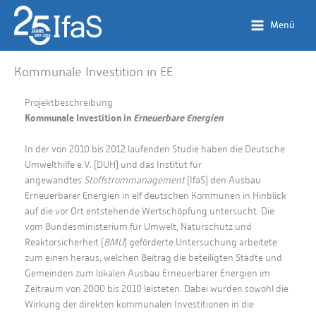
Zum
Inhalt
Menü
springen
Kommunale Investition in EE
Projektbeschreibung
Kommunale Investition in
Erneuerbare Energien
In der von 2010 bis 2012 laufenden Studie haben die Deutsche
Umwelthilfe e.V. (DUH) und das Institut für
angewandtes
Stoffstrommanagement
(IfaS) den Ausbau
Erneuerbarer Energien in elf deutschen Kommunen in Hinblick
auf die vor Ort entstehende Wertschöpfung untersucht. Die
vom Bundesministerium für Umwelt, Naturschutz und
Reaktorsicherheit (
BMU
) geförderte Untersuchung arbeitete
zum einen heraus, welchen Beitrag die beteiligten Städte und
Gemeinden zum lokalen Ausbau Erneuerbarer Energien im
Zeitraum von 2000 bis 2010 leisteten. Dabei wurden sowohl die
Wirkung der direkten kommunalen Investitionen in die