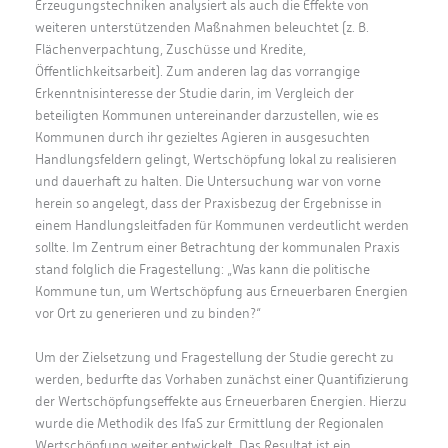
Erzeugungstechniken analysiert als auch die Effekte von
weiteren unterstützenden Maßnahmen beleuchtet (z. B.
Flächenverpachtung, Zuschüsse und Kredite,
Öffentlichkeitsarbeit). Zum anderen lag das vorrangige
Erkenntnisinteresse der Studie darin, im Vergleich der
beteiligten Kommunen untereinander darzustellen, wie es
Kommunen durch ihr gezieltes Agieren in ausgesuchten
Handlungsfeldern gelingt, Wertschöpfung lokal zu realisieren
und dauerhaft zu halten. Die Untersuchung war von vorne
herein so angelegt, dass der Praxisbezug der Ergebnisse in
einem Handlungsleitfaden für Kommunen verdeutlicht werden
sollte. Im Zentrum einer Betrachtung der kommunalen Praxis
stand folglich die Fragestellung: „Was kann die politische
Kommune tun, um Wertschöpfung aus Erneuerbaren Energien
vor Ort zu generieren und zu binden?“
Um der Zielsetzung und Fragestellung der Studie gerecht zu
werden, bedurfte das Vorhaben zunächst einer Quantifizierung
der Wertschöpfungseffekte aus Erneuerbaren Energien. Hierzu
wurde die Methodik des IfaS zur Ermittlung der Regionalen
Wertschöpfung weiter entwickelt. Das Resultat ist ein