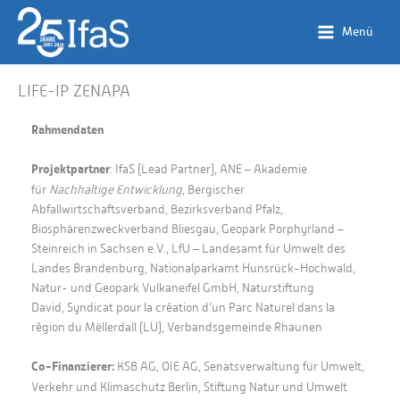
Zum
Inhalt
Menü
springen
LIFE-IP ZENAPA
Rahmendaten
Projektpartner
: IfaS (Lead Partner), ANE – Akademie
für
Nachhaltige Entwicklung
, Bergischer
Abfallwirtschaftsverband, Bezirksverband Pfalz,
Biosphärenzweckverband Bliesgau, Geopark Porphyrland –
Steinreich in Sachsen e.V., LfU – Landesamt für Umwelt des
Landes Brandenburg, Nationalparkamt Hunsrück-Hochwald,
Natur- und Geopark Vulkaneifel GmbH, Naturstiftung
David,
Syndicat pour la création d’un Parc Naturel dans la
région du Mëllerdall (LU),
Verbandsgemeinde Rhaunen
Co-
Finanzierer:
KSB AG, OIE AG, Senatsverwaltung für Umwelt,
Verkehr und Klimaschutz Berlin, Stiftung Natur und Umwelt