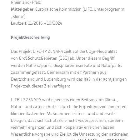
Rheinland-Pfalz
Mittelgeber
: Europäische Kommission (LIFE, Unterprogramm
„Klima“)
Laufzeit
: 11/2016 – 10/2024
Projektbeschreibung
Das Projekt LIFE-IP ZENAPA zielt auf die CO
e-Neutralität
2
von
G
roß
S
chutz
G
ebieten (GSG) ab. Unter diesem Begriff
werden Nationalparks, Biosphärenreservate und Naturparks
zusammengefasst. Gemeinsam mit elf Partnern aus
Deutschland und Luxemburg wird das IfaS in der achtjährigen
Projektzeit dieses Ziel verfolgen:
LIFE-IP ZENAPA wird einerseits einen Beitrag zum Klima-,
Natur- und Artenschutz – durch die Ergreifung von konkreten,
klimaentlastenden Maßnahmen leisten – und anderseits
belegen, dass sich Schutzziele nicht widersprechen, sondern
vielmehr ergänzen und sich kooperativ erreichen lassen.
Wesentliche Vorgabe und Ziel ist die Umsetzung der nationalen