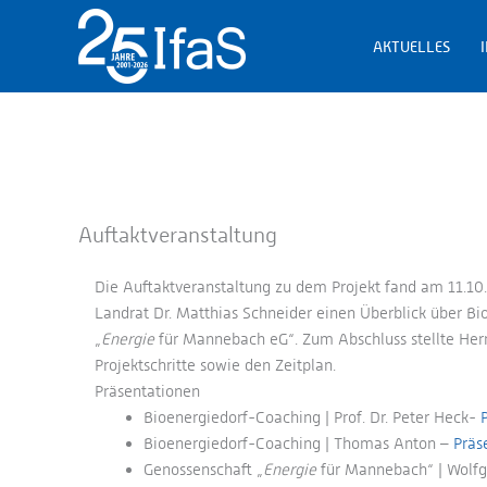
Zum
Inhalt
AKTUELLES
springen
Auftaktveranstaltung
Die Auftaktveranstaltung zu dem Projekt fand am 11.10
Landrat Dr. Matthias Schneider einen Überblick über Bi
„
Energie
für Mannebach eG“. Zum Abschluss stellte Herr 
Projektschritte sowie den Zeitplan.
Präsentationen
Bioenergiedorf-Coaching | Prof. Dr. Peter Heck-
P
Bioenergiedorf-Coaching | Thomas Anton –
Präs
Genossenschaft „
Energie
für Mannebach“ | Wolf