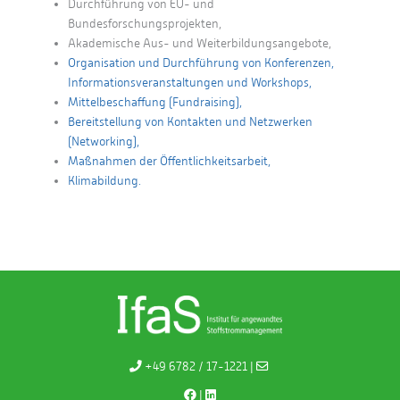
Durchführung von EU- und
Bundesforschungsprojekten,
Akademische Aus- und Weiterbildungsangebote,
Organisation und Durchführung von Konferenzen,
Informationsveranstaltungen und Workshops,
Mittelbeschaffung (Fundraising),
Bereitstellung von Kontakten und Netzwerken
(Networking),
Maßnahmen der Öffentlichkeitsarbeit,
Klimabildung.
+49 6782 / 17-1221 |
|