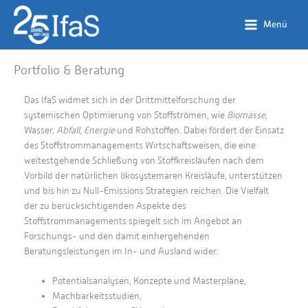
Zum
Inhalt
Menü
springen
Portfolio & Beratung
Das IfaS widmet sich in der Drittmittelforschung der
systemischen Optimierung von Stoffströmen, wie
Biomasse
,
Wasser,
Abfall
,
Energie
und Rohstoffen. Dabei fördert der Einsatz
des Stoffstrommanagements Wirtschaftsweisen, die eine
weitestgehende Schließung von Stoffkreisläufen nach dem
Vorbild der natürlichen ökosystemaren Kreisläufe, unterstützen
und bis hin zu Null-Emissions Strategien reichen. Die Vielfalt
der zu berücksichtigenden Aspekte des
Stoffstrommanagements spiegelt sich im Angebot an
Forschungs- und den damit einhergehenden
Beratungsleistungen im In- und Ausland wider:
Potentialsanalysen, Konzepte und Masterpläne,
Machbarkeitsstudien,