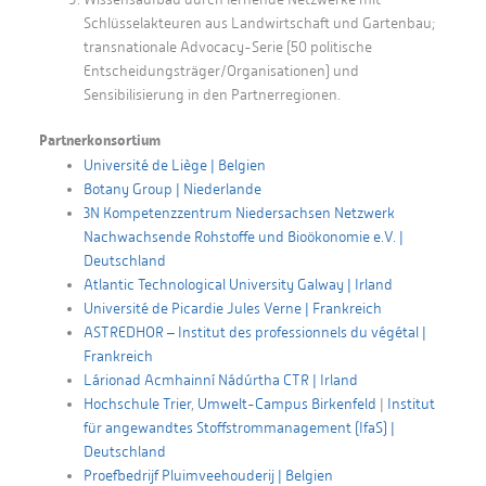
Schlüsselakteuren aus Landwirtschaft und Gartenbau;
transnationale Advocacy-Serie (50 politische
Entscheidungsträger/Organisationen) und
Sensibilisierung in den Partnerregionen.
Partnerkonsortium
Université de Liège | Belgien
Botany Group | Niederlande
3N Kompetenzzentrum Niedersachsen Netzwerk
Nachwachsende Rohstoffe und Bioökonomie e.V. |
Deutschland
Atlantic Technological University Galway | Irland
Université de Picardie Jules Verne | Frankreich
ASTREDHOR – Institut des professionnels du végétal |
Frankreich
Lárionad Acmhainní Nádúrtha CTR | Irland
Hochschule Trier
,
Umwelt-Campus Birkenfeld
|
Institut
für angewandtes Stoffstrommanagement (IfaS) |
Deutschland
Proefbedrijf Pluimveehouderij | Belgien