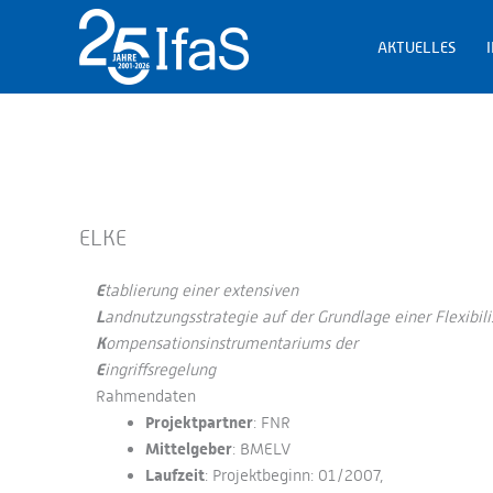
Zum
Inhalt
AKTUELLES
springen
ELKE
E
tablierung einer extensiven
L
andnutzungsstrategie auf der Grundlage einer Flexibili
K
ompensationsinstrumentariums der
E
ingriffsregelung
Rahmendaten
Projektpartner
: FNR
Mittelgeber
: BMELV
Laufzeit
: Projektbeginn: 01/2007,