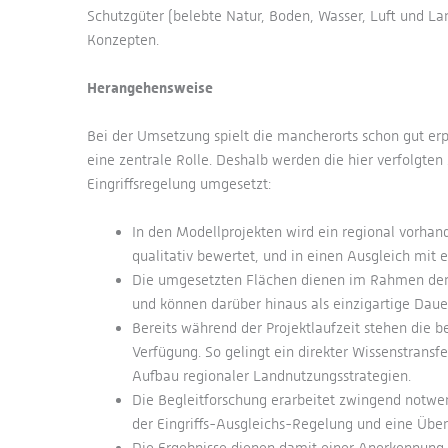
Schutzgüter (belebte Natur, Boden, Wasser, Luft und La
Konzepten.
Herangehensweise
Bei der Umsetzung spielt die mancherorts schon gut er
eine zentrale Rolle. Deshalb werden die hier verfolgte
Eingriffsregelung umgesetzt:
In den Modellprojekten wird ein regional vorha
qualitativ bewertet, und in einen Ausgleich mi
Die umgesetzten Flächen dienen im Rahmen der 
und können darüber hinaus als einzigartige Daue
Bereits während der Projektlaufzeit stehen die b
Verfügung. So gelingt ein direkter Wissenstrans
Aufbau regionaler Landnutzungsstrategien.
Die Begleitforschung erarbeitet zwingend notwe
der Eingriffs-Ausgleichs-Regelung und eine Übe
Die Ergebnisse dienen damit einer Anerkennung