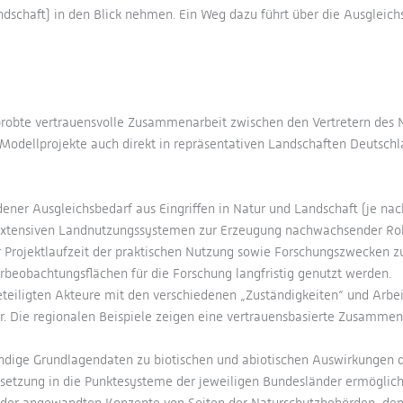
ndschaft) in den Blick nehmen. Ein Weg dazu führt über die Ausgleich
probte vertrauensvolle Zusammenarbeit zwischen den Vertretern des N
n Modellprojekte auch direkt in repräsentativen Landschaften Deutsch
ndener Ausgleichsbedarf aus Eingriffen in Natur und Landschaft (je 
t extensiven Landnutzungssystemen zur Erzeugung nachwachsender Roh
Projektlaufzeit der praktischen Nutzung sowie Forschungszwecken 
rbeobachtungsflächen für die Forschung langfristig genutzt werden.
eteiligten Akteure mit den verschiedenen „Zuständigkeiten“ und Arbei
fer. Die regionalen Beispiele zeigen eine vertrauensbasierte Zusamm
ndige Grundlagendaten zu biotischen und abiotischen Auswirkungen d
rsetzung in die Punktesysteme der jeweiligen Bundesländer ermöglich
 der angewandten Konzepte von Seiten der Naturschutzbehörden, dem