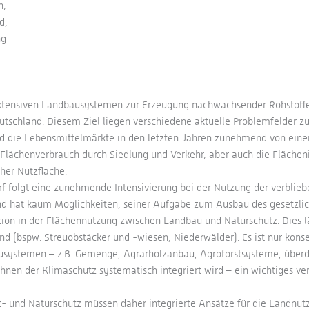
n,
d,
ng
 extensiven Landbausystemen zur Erzeugung nachwachsender Rohstoff
eutschland. Diesem Ziel liegen verschiedene aktuelle Problemfelder zu
sind die Lebensmittelmärkte in den letzten Jahren zunehmend von ei
e Flächenverbrauch durch Siedlung und Verkehr, aber auch die Fl
her Nutzfläche.
folgt eine zunehmende Intensivierung bei der Nutzung der verbliebe
hat kaum Möglichkeiten, seiner Aufgabe zum Ausbau des gesetzlich
n in der Flächennutzung zwischen Landbau und Naturschutz. Dies läu
nd (bspw. Streuobstäcker und -wiesen, Niederwälder). Es ist nur konse
ausystemen – z.B. Gemenge, Agrarholzanbau, Agroforstsysteme, überd
hnen der Klimaschutz systematisch integriert wird – ein wichtiges ve
 und Naturschutz müssen daher integrierte Ansätze für die Landnutz