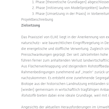
1. Phase (theoretische Grundlagen) abgeschlosse
2. Phase (Initiierung von Modellprojekten) laufen
3. Phase (Umsetzung in der Praxis) in Vorbereitu
Projektbeschreibung
Zielsetzung
Das Praxisziel von ELKE liegt in der Anerkennung von
naturschutz- wie baurechtlichen Eingriffsregelung in D
die energetische und stoffliche Verwertung. Zugleich 
Preisschwankungen geprägt. Der seit Jahrzehnten hoh
führen ferner zum anhaltenden Verlust landwirtschaftlic
Aus Flächenverknappung und steigendem Rohstoffbedarf 
Rahmenbedingungen zunehmend auf „Inseln“ zurück und 
nachzukommen. Es entsteht eine zunehmende Segregatio
Biotope aus der historischen Landnutzung entstanden si
(wieder) gemeinsam in wirtschaftlich tragfähigen Anb
Rohstoffe
bieten dabei eine ideale Grundlage, weil mit i
Angesichts der aktuellen Herausforderungen im Umwelt-