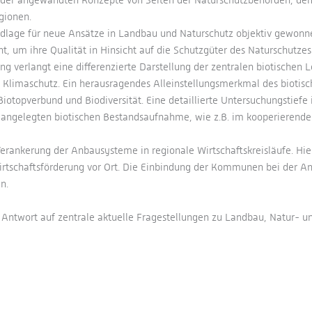
gionen.
ndlage für neue Ansätze in Landbau und Naturschutz objektiv gewonn
, um ihre Qualität in Hinsicht auf die Schutzgüter des Naturschutzes 
 verlangt eine differenzierte Darstellung der zentralen biotischen L
 Klimaschutz. Ein herausragendes Alleinstellungsmerkmal des biotisc
otopverbund und Biodiversität. Eine detaillierte Untersuchungstiefe 
ren angelegten biotischen Bestandsaufnahme, wie z.B. im kooperierende
Verankerung der Anbausysteme in regionale Wirtschaftskreisläufe. Hi
Wirtschaftsförderung vor Ort. Die Einbindung der Kommunen bei der A
n.
 Antwort auf zentrale aktuelle Fragestellungen zu Landbau, Natur- u