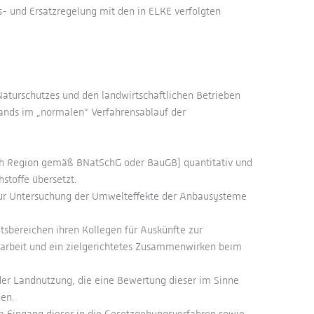
s- und Ersatzregelung mit den in ELKE verfolgten
aturschutzes und den landwirtschaftlichen Betrieben
lands im „normalen“ Verfahrensablauf der
nach Region gemäß BNatSchG oder BauGB) quantitativ und
stoffe übersetzt.
zur Untersuchung der Umwelteffekte der Anbausysteme
tsbereichen ihren Kollegen für Auskünfte zur
enarbeit und ein zielgerichtetes Zusammenwirken beim
er Landnutzung, die eine Bewertung dieser im Sinne
en.
 Eingang dieser in die Gesetzgebungsverfahren sowie