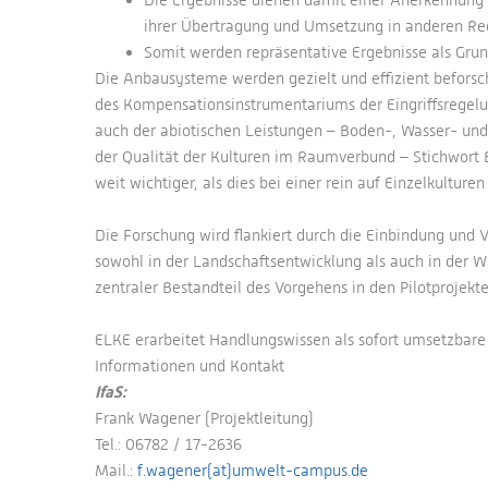
ihrer Übertragung und Umsetzung in anderen Re
Somit werden repräsentative Ergebnisse als Gru
Die Anbausysteme werden gezielt und effizient beforscht
des Kompensationsinstrumentariums der Eingriffsregelung
auch der abiotischen Leistungen – Boden-, Wasser- und
der Qualität der Kulturen im Raumverbund – Stichwort Bi
weit wichtiger, als dies bei einer rein auf Einzelkultu
Die Forschung wird flankiert durch die Einbindung und 
sowohl in der Landschaftsentwicklung als auch in der 
zentraler Bestandteil des Vorgehens in den Pilotprojekte
ELKE erarbeitet Handlungswissen als sofort umsetzbare
Informationen und Kontakt
IfaS:
Frank Wagener (Projektleitung)
Tel.: 06782 / 17-2636
Mail.:
f.wagener(at)umwelt-campus.de