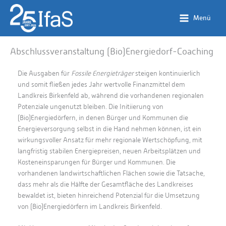
Zum
Inhalt
Menü
springen
Abschlussveranstaltung (Bio)Energiedorf-Coaching
Die Ausgaben für
Fossile Energieträger
steigen kontinuierlich
und somit fließen jedes Jahr wertvolle Finanzmittel dem
Landkreis Birkenfeld ab, während die vorhandenen regionalen
Potenziale ungenutzt bleiben. Die Initiierung von
(Bio)Energiedörfern, in denen Bürger und Kommunen die
Energieversorgung selbst in die Hand nehmen können, ist ein
wirkungsvoller Ansatz für mehr regionale Wertschöpfung, mit
langfristig stabilen Energiepreisen, neuen Arbeitsplätzen und
Kosteneinsparungen für Bürger und Kommunen. Die
vorhandenen landwirtschaftlichen Flächen sowie die Tatsache,
dass mehr als die Hälfte der Gesamtfläche des Landkreises
bewaldet ist, bieten hinreichend Potenzial für die Umsetzung
von (Bio)Energiedörfern im Landkreis Birkenfeld.