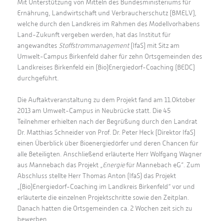
Mit Unterstützung von Mitteln des Bundesministeriums für
Ernährung, Landwirtschaft und Verbraucherschutz (BMELV),
welche durch den Landkreis im Rahmen des Modellvorhabens
Land-Zukunft vergeben werden, hat das Institut für
angewandtes
Stoffstrommanagement
(IfaS) mit Sitz am
Umwelt-Campus Birkenfeld daher für zehn Ortsgemeinden des
Landkreises Birkenfeld ein (Bio)Energiedorf-Coaching (BEDC)
durchgeführt.
Die Auftaktveranstaltung zu dem Projekt fand am 11.Oktober
2013 am Umwelt-Campus in Neubrücke statt. Die 45
Teilnehmer erhielten nach der Begrüßung durch den Landrat
Dr. Matthias Schneider von Prof. Dr. Peter Heck (Direktor IfaS)
einen Überblick über Bioenergiedörfer und deren Chancen für
alle Beteiligten. Anschließend erläuterte Herr Wolfgang Wagner
aus Mannebach das Projekt „
Energie
für Mannebach eG“. Zum
Abschluss stellte Herr Thomas Anton (IfaS) das Projekt
„(Bio)Energiedorf-Coaching im Landkreis Birkenfeld“ vor und
erläuterte die einzelnen Projektschritte sowie den Zeitplan.
Danach hatten die Ortsgemeinden ca. 2 Wochen zeit sich zu
bewerben.