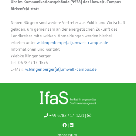
Uhr im Kommunikationsgebäude (9938) des Umwelt-Campus
Birkenfeld statt.
Neben Bürgern sind weitere Vertreter aus Politik und Wirtschaft
geladen, um gemeinsam an der energetischen Zukunft des
Landkreises mitzuwirken. Anmeldungen werden hierbei
erbeten unter
w.klingenberger(at)umwelt-campus.de
Informationen und Kontakt
Wiebke Klingenberger
Tel.: 06782 / 17-1576
E-Mail.:
w.klingenberger(at)umwelt-campus.de
+49 6782 / 17-1221 |
|
Impressum