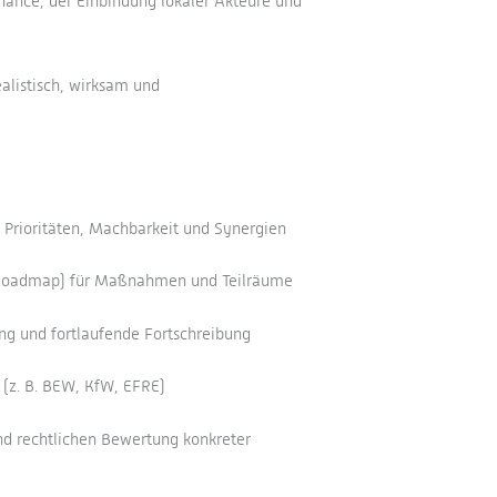
rnance, der Einbindung lokaler Akteure und
alistisch, wirksam und
 Prioritäten, Machbarkeit und Synergien
 (Roadmap) für Maßnahmen und Teilräume
ing und fortlaufende Fortschreibung
 (z. B. BEW, KfW, EFRE)
und rechtlichen Bewertung konkreter