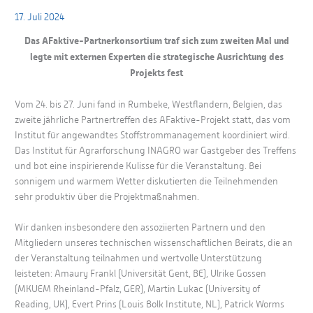
17. Juli 2024
Das AFaktive-Partnerkonsortium traf sich zum zweiten Mal und
legte mit externen Experten die strategische Ausrichtung des
Projekts fest
Vom 24. bis 27. Juni fand in Rumbeke, Westflandern, Belgien, das
zweite jährliche Partnertreffen des AFaktive-Projekt statt, das vom
Institut für angewandtes Stoffstrommanagement koordiniert wird.
Das Institut für Agrarforschung INAGRO war Gastgeber des Treffens
und bot eine inspirierende Kulisse für die Veranstaltung. Bei
sonnigem und warmem Wetter diskutierten die Teilnehmenden
sehr produktiv über die Projektmaßnahmen.
Wir danken insbesondere den assoziierten Partnern und den
Mitgliedern unseres technischen wissenschaftlichen Beirats, die an
der Veranstaltung teilnahmen und wertvolle Unterstützung
leisteten: Amaury Frankl (Universität Gent, BE), Ulrike Gossen
(MKUEM Rheinland-Pfalz, GER), Martin Lukac (University of
Reading, UK), Evert Prins (Louis Bolk Institute, NL), Patrick Worms