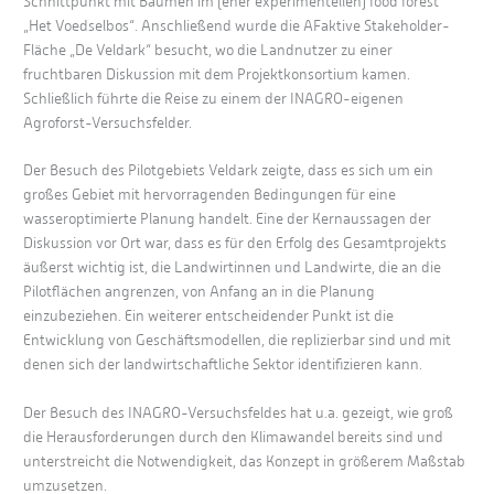
Schnittpunkt mit Bäumen im (eher experimentellen) food forest
„Het Voedselbos“. Anschließend wurde die AFaktive Stakeholder-
Fläche „De Veldark“ besucht, wo die Landnutzer zu einer
fruchtbaren Diskussion mit dem Projektkonsortium kamen.
Schließlich führte die Reise zu einem der INAGRO-eigenen
Agroforst-Versuchsfelder.
Der Besuch des Pilotgebiets Veldark zeigte, dass es sich um ein
großes Gebiet mit hervorragenden Bedingungen für eine
wasseroptimierte Planung handelt. Eine der Kernaussagen der
Diskussion vor Ort war, dass es für den Erfolg des Gesamtprojekts
äußerst wichtig ist, die Landwirtinnen und Landwirte, die an die
Pilotflächen angrenzen, von Anfang an in die Planung
einzubeziehen. Ein weiterer entscheidender Punkt ist die
Entwicklung von Geschäftsmodellen, die replizierbar sind und mit
denen sich der landwirtschaftliche Sektor identifizieren kann.
Der Besuch des INAGRO-Versuchsfeldes hat u.a. gezeigt, wie groß
die Herausforderungen durch den Klimawandel bereits sind und
unterstreicht die Notwendigkeit, das Konzept in größerem Maßstab
umzusetzen.