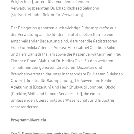
Polytechnic), unterstützt von dem leitenden
Verwaltungsbeamten Dr. Ishaq Rasheed Salimonu
(stellvertretender Rektor für Verwaltung).
Der Delegation gehörten auch wichtige Führungskräfte aus
der Verwaltung an, die für den institutionellen Betrieb von
entscheidender Bedeutung sind, darunter die Registratoren
Frau Funmilola Adenike Adeusi, Herr Gabriel Oyediran Soko
und Herr Danladi Mallam sowie die Kassenverwalterinnen Frau
Florence Gbodi Alabi und Dr. Hadiza Goje. Zu den weiteren
Teilnehmenden gehörten Direktoren, Dozenten und
Branchenvertreter, darunter insbesondere Dr. Hassan Suleiman
Otuoze (Direktor für Raumplanung), Dr. Sowemimo Ronke
Adekunmisi (Dozentin) und Herr Chukwudi Johnpaul Okolo
(Direktor, Skills and Labour Services Ltd), die einen
umfassenden Querschnitt aus Wissenschaft und Industrie
repräsentierten.
Programmübersicht
Tag 1: Grundlagen eines emissionsfreien Campus