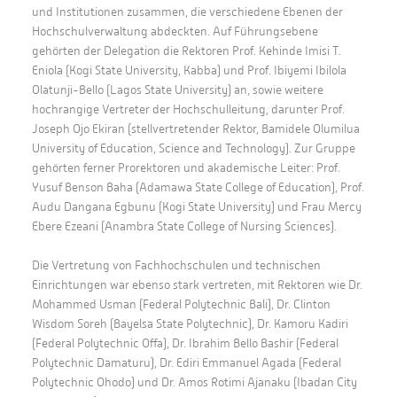
und Institutionen zusammen, die verschiedene Ebenen der
Hochschulverwaltung abdeckten. Auf Führungsebene
gehörten der Delegation die Rektoren Prof. Kehinde Imisi T.
Eniola (Kogi State University, Kabba) und Prof. Ibiyemi Ibilola
Olatunji-Bello (Lagos State University) an, sowie weitere
hochrangige Vertreter der Hochschulleitung, darunter Prof.
Joseph Ojo Ekiran (stellvertretender Rektor, Bamidele Olumilua
University of Education, Science and Technology). Zur Gruppe
gehörten ferner Prorektoren und akademische Leiter: Prof.
Yusuf Benson Baha (Adamawa State College of Education), Prof.
Audu Dangana Egbunu (Kogi State University) und Frau Mercy
Ebere Ezeani (Anambra State College of Nursing Sciences).
Die Vertretung von Fachhochschulen und technischen
Einrichtungen war ebenso stark vertreten, mit Rektoren wie Dr.
Mohammed Usman (Federal Polytechnic Bali), Dr. Clinton
Wisdom Soreh (Bayelsa State Polytechnic), Dr. Kamoru Kadiri
(Federal Polytechnic Offa), Dr. Ibrahim Bello Bashir (Federal
Polytechnic Damaturu), Dr. Ediri Emmanuel Agada (Federal
Polytechnic Ohodo) und Dr. Amos Rotimi Ajanaku (Ibadan City